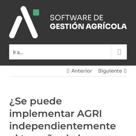
Saltar
al
contenido
Ir a...
Anterior
Siguiente
¿Se puede
implementar AGRI
independientemente