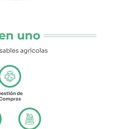
 en uno
sables agrícolas
estión de
Compras