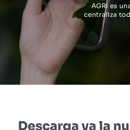
AGRI es una
centraliza to
Descarga ya la n