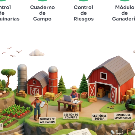
trol
Cuaderno
Control
Módulo
de
de
de
de
inarias
Campo
Riesgos
Ganader