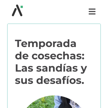
Saltar
al
Togg
contenido
Navi
¿QUÉ ES AGRI?
Temporada
MÓDULOS
de cosechas:
TESTIMONIOS
Las sandías y
PRECIOS
sus desafíos.
PARTNERS
COMUNIDAD AGRI