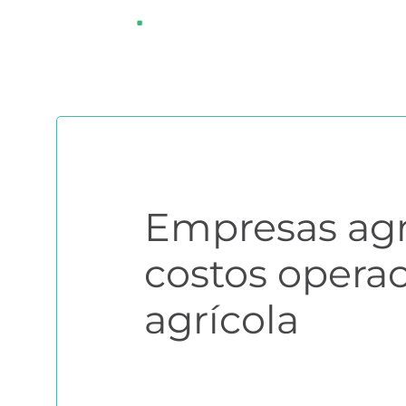
Saltar
¿QUÉ ES AGRI
al
contenido
Empresas agr
costos operac
agrícola