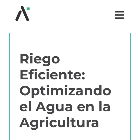
Saltar
al
Togg
contenido
Navi
¿QUÉ ES AGRI?
Riego
MÓDULOS
Eficiente:
TESTIMONIOS
Optimizando
PRECIOS
el Agua en la
PARTNERS
Agricultura
COMUNIDAD AGRI