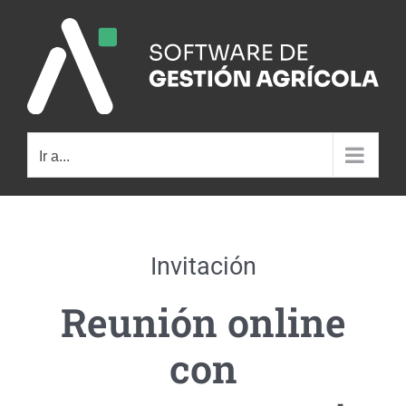
Saltar
al
contenido
Ir a...
Invitación
Reunión online
con