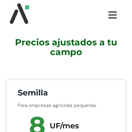
Saltar
al
Togg
contenido
Navi
¿QUÉ ES AGRI?
Precios ajustados a tu
campo
MÓDULOS
TESTIMONIOS
Semilla
PRECIOS
Para empresas agrícolas pequeñas.
PARTNERS
COMUNIDAD AGRI