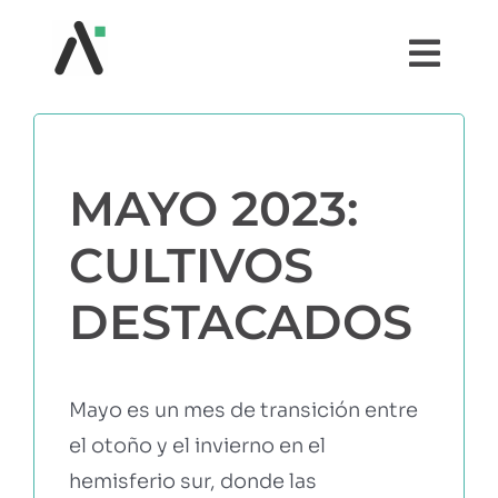
Saltar
al
Togg
contenido
Navi
¿QUÉ ES AGRI?
MAYO 2023:
MÓDULOS
CULTIVOS
TESTIMONIOS
DESTACADOS
PRECIOS
Mayo es un mes de transición entre
PARTNERS
el otoño y el invierno en el
hemisferio sur, donde las
COMUNIDAD AGRI