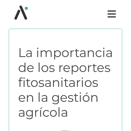
Saltar
al
Togg
contenido
Navi
¿QUÉ ES AGRI?
La importancia
MÓDULOS
de los reportes
TESTIMONIOS
fitosanitarios
PRECIOS
en la gestión
agrícola
PARTNERS
COMUNIDAD AGRI