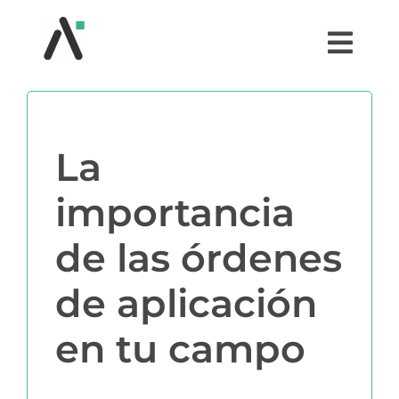
Saltar
al
Togg
contenido
Navi
¿QUÉ ES AGRI?
La
MÓDULOS
importancia
TESTIMONIOS
de las órdenes
PRECIOS
de aplicación
PARTNERS
en tu campo
COMUNIDAD AGRI