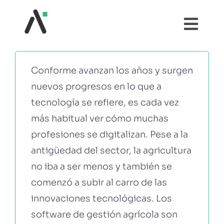
Saltar
al
Togg
contenido
Navi
¿QUÉ ES AGRI?
Conforme avanzan los años y surgen
nuevos progresos en lo que a
MÓDULOS
tecnología se refiere, es cada vez
más habitual ver cómo muchas
TESTIMONIOS
profesiones se digitalizan. Pese a la
antigüedad del sector, la agricultura
PRECIOS
no iba a ser menos y también se
comenzó a subir al carro de las
PARTNERS
innovaciones tecnológicas. Los
software de gestión agrícola son
COMUNIDAD AGRI