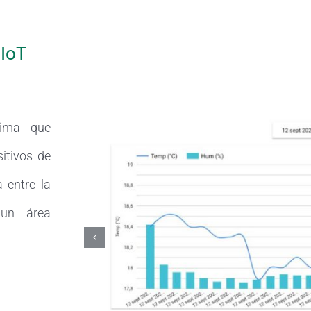
 IoT
lima que
sitivos de
 entre la
un área