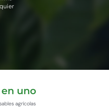
lquier
 en uno
sables agrícolas