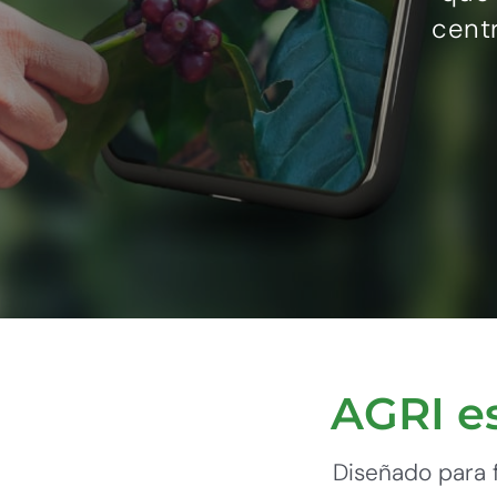
centr
AGRI e
Diseñado para f