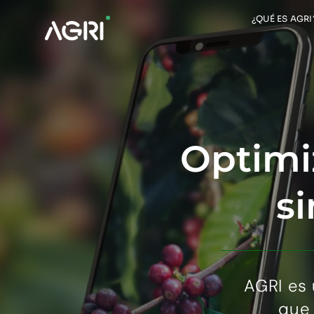
Saltar
¿QUÉ ES AGRI
al
contenido
Optimi
si
AGRI es 
que 