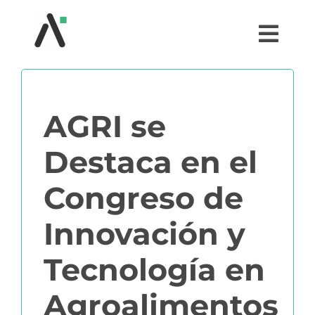
Saltar
al
Togg
contenido
Navi
¿QUÉ ES AGRI?
AGRI se
MÓDULOS
Destaca en el
TESTIMONIOS
Congreso de
PRECIOS
Innovación y
Tecnología en
PARTNERS
Agroalimentos
COMUNIDAD AGRI